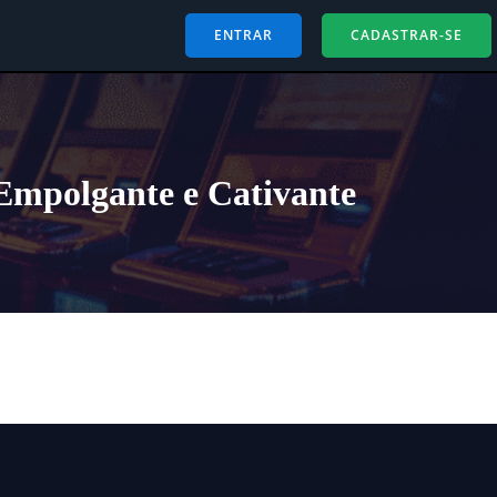
ENTRAR
CADASTRAR-SE
Empolgante e Cativante