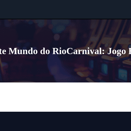
te Mundo do RioCarnival: Jogo 