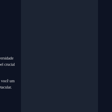
versidade
el crucial
a você um
tacular.