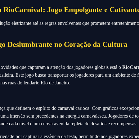
 RioCarnival: Jogo Empolgante e Cativant
dução eletrizante até as regras envolventes que prometem entretenimen
go Deslumbrante no Coração da Cultura
ovidades que capturam a atenção dos jogadores globais está o
RioCarn
asileira. Este jogo busca transportar os jogadores para um ambiente de f
nas ruas do lendário Rio de Janeiro.
ça que definem o espírito do carnaval carioca. Com gráficos excepcio
ce uma imersão sem precedentes na energia carnavalesca. Jogadores de t
 onde cada nível é uma nova avenida repleta de desafios e recompensas.
edade por capturar a essência da festa, permitindo aos jogadores expe