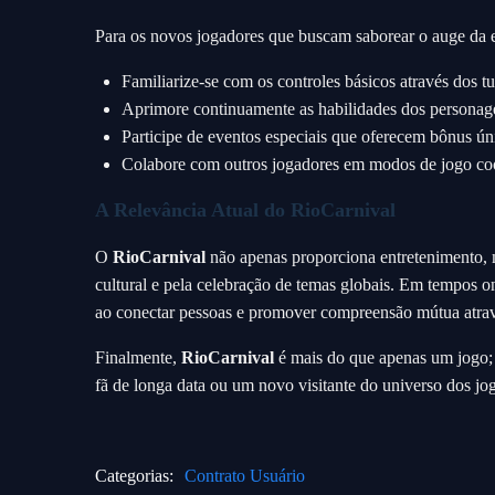
Para os novos jogadores que buscam saborear o auge da ex
Familiarize-se com os controles básicos através dos tu
Aprimore continuamente as habilidades dos personagen
Participe de eventos especiais que oferecem bônus úni
Colabore com outros jogadores em modos de jogo coo
A Relevância Atual do RioCarnival
O
RioCarnival
não apenas proporciona entretenimento, m
cultural e pela celebração de temas globais. Em tempos 
ao conectar pessoas e promover compreensão mútua atrav
Finalmente,
RioCarnival
é mais do que apenas um jogo; 
fã de longa data ou um novo visitante do universo dos jog
Categorias:
Contrato Usuário