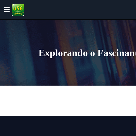
Pular
para
o
conteúdo
Explorando o Fascinan