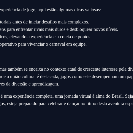
periência de jogo, aqui estão algumas dicas valiosas:
toriais antes de iniciar desafios mais complexos.
s para enfrentar rivais mais duros e desbloquear novos níveis.
cos, elevando a experiência e a coleta de pontos.
perativo para vivenciar o carnaval em equipe.
as também se encaixa no contexto atual de crescente interesse pela di
onde a união cultural é destacada, jogos como este desempenham um pap
és da diversão e aprendizagem.
é uma experiência completa, uma jornada virtual à alma do Brasil. Sej
os, esteja preparado para celebrar e dançar ao ritmo desta aventura espe