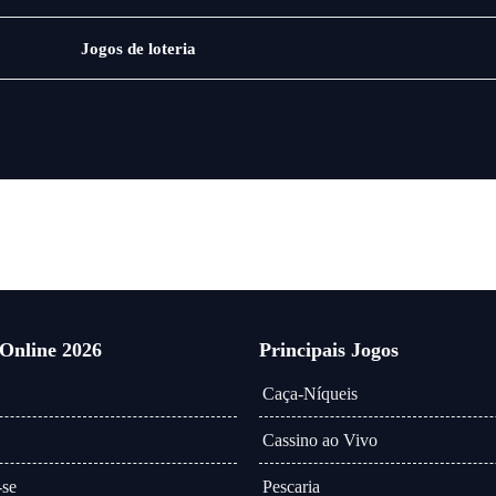
Contrato
Jogos de loteria
Usuário
 Online 2026
Principais Jogos
Caça-Níqueis
Cassino ao Vivo
-se
Pescaria