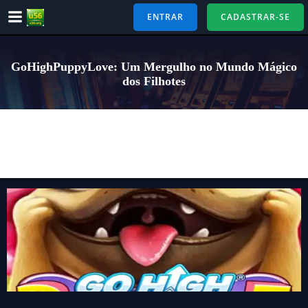
Pular
ENTRAR
CADASTRAR-SE
para
o
conteúdo
GoHighPuppyLove: Um Mergulho no Mundo Mágico
dos Filhotes