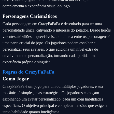
complementa a experiência visual do jogo.
Personagens Carismáticos
Cada personagem em CrazyFaFaFa é desenhado para ter uma
personalidade única, cativando o interesse do jogador. Desde heróis
valentes até vilões imprevisíveis, a dinâmica entre os personagens é
uma parte crucial do jogo. Os jogadores podem escolher e
personalizar seus avatares, o que adiciona um nível extra de
envolvimento e personalização, tornando cada partida uma
experiência própria e singular.
Regras do CrazyFaFaFa
Como Jogar
CrazyFaFaFa é um jogo para um ou múltiplos jogadores, e sua
mecânica é simples, mas estratégica. Os jogadores começam
escolhendo um avatar personalizado, cada um com habilidades
específicas. O objetivo principal é completar missões que exigem
tanto habilidade quanto inteligência.