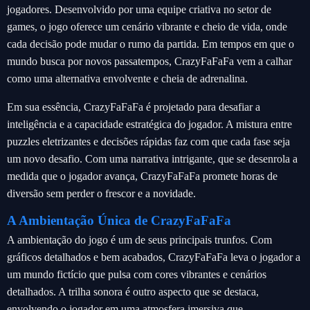
jogadores. Desenvolvido por uma equipe criativa no setor de
games, o jogo oferece um cenário vibrante e cheio de vida, onde
cada decisão pode mudar o rumo da partida. Em tempos em que o
mundo busca por novos passatempos, CrazyFaFaFa vem a calhar
como uma alternativa envolvente e cheia de adrenalina.
Em sua essência, CrazyFaFaFa é projetado para desafiar a
inteligência e a capacidade estratégica do jogador. A mistura entre
puzzles eletrizantes e decisões rápidas faz com que cada fase seja
um novo desafio. Com uma narrativa intrigante, que se desenrola a
medida que o jogador avança, CrazyFaFaFa promete horas de
diversão sem perder o frescor e a novidade.
A Ambientação Única de CrazyFaFaFa
A ambientação do jogo é um de seus principais trunfos. Com
gráficos detalhados e bem acabados, CrazyFaFaFa leva o jogador a
um mundo fictício que pulsa com cores vibrantes e cenários
detalhados. A trilha sonora é outro aspecto que se destaca,
envolvendo o jogador em uma atmosfera imersiva que