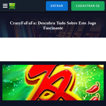
Pular
ENTRAR
CADASTRAR-SE
para
o
conteúdo
CrazyFaFaFa: Descubra Tudo Sobre Este Jogo
Fascinante