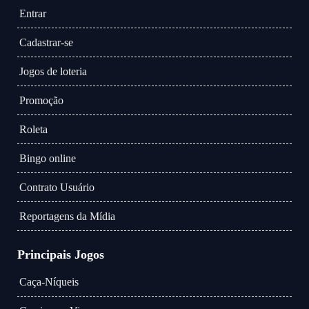
Entrar
Cadastrar-se
Jogos de loteria
Promoção
Roleta
Bingo online
Contrato Usuário
Reportagens da Mídia
Principais Jogos
Caça-Níqueis